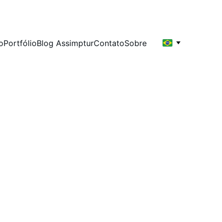
io
Portfólio
Blog Assimptur
Contato
Sobre